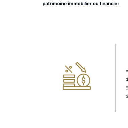
patrimoine immobilier ou financier
.
V
d
É
t