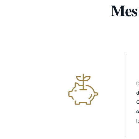
Mes 
D
d
Q
c
l